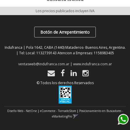
Los precios publicados incluyen IVA
Botón de Arrepentimiento
Indufranca | Pola 1642, CABA (1440) Mataderos- Buenos Aires, Argentina.
| Tel:
Local: 1132739143 Atencion a Empresas: 1158983405
ventasweb@indufranca.com.ar
|
www.indufranca.com.ar
© Todos los derechos Reservados
Diseño Web - NetOne
|
eCommerce - TornadoStore
|
Posicionamiento en Buscadores -
eMarketingPro