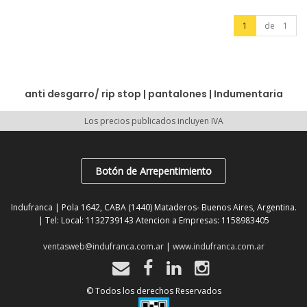
1
de 1
anti desgarro/ rip stop
|
pantalones
|
Indumentaria
Los precios publicados incluyen IVA
Botón de Arrepentimiento
Indufranca | Pola 1642, CABA (1440) Mataderos- Buenos Aires, Argentina.
| Tel:
Local: 1132739143 Atencion a Empresas: 1158983405
ventasweb@indufranca.com.ar
|
www.indufranca.com.ar
© Todos los derechos Reservados