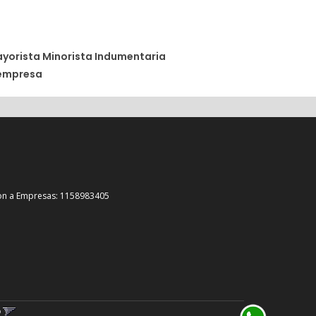
ayorista Minorista
Indumentaria
 empresa
on a Empresas: 1158983405
o