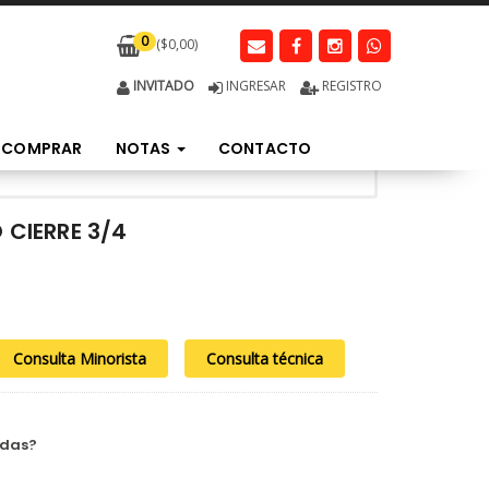
0
($
0,00
)
INVITADO
INGRESAR
REGISTRO
 COMPRAR
NOTAS
CONTACTO
 CIERRE 3/4
Consulta Minorista
Consulta técnica
ndas?