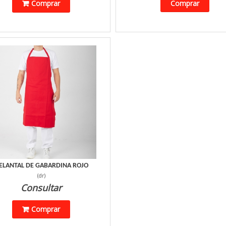
Comprar
Comprar
ELANTAL DE GABARDINA ROJO
(
dr
)
Consultar
Comprar