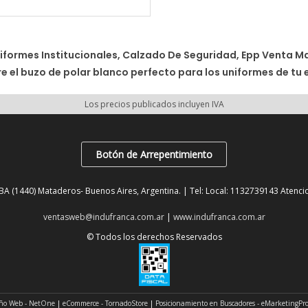
iformes Institucionales, Calzado De Seguridad, Epp Venta M
e el buzo de polar blanco perfecto para los uniformes de tu
Los precios publicados incluyen IVA
Botón de Arrepentimiento
BA (1440) Mataderos- Buenos Aires, Argentina. | Tel:
Local: 1132739143 Atenci
ventasweb@indufranca.com.ar
|
www.indufranca.com.ar
© Todos los derechos Reservados
ño Web - NetOne
|
eCommerce - TornadoStore
|
Posicionamiento en Buscadores - eMarketingPr