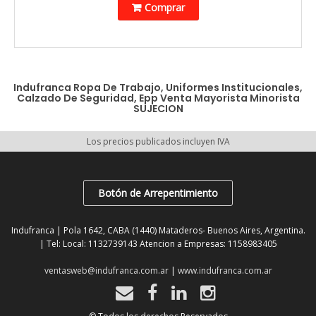
Comprar
Indufranca Ropa De Trabajo, Uniformes Institucionales,
Calzado De Seguridad, Epp Venta Mayorista Minorista
SUJECION
Los precios publicados incluyen IVA
Botón de Arrepentimiento
Indufranca | Pola 1642, CABA (1440) Mataderos- Buenos Aires, Argentina.
| Tel:
Local: 1132739143 Atencion a Empresas: 1158983405
ventasweb@indufranca.com.ar
|
www.indufranca.com.ar